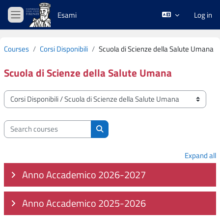
Skip to main content
Esami
Log in
Side panel
Courses
Corsi Disponibili
Scuola di Scienze della Salute Umana
Scuola di Scienze della Salute Umana
Course categories
Search courses
Search courses
Expand all
Anno Accademico 2026-2027
Anno Accademico 2025-2026