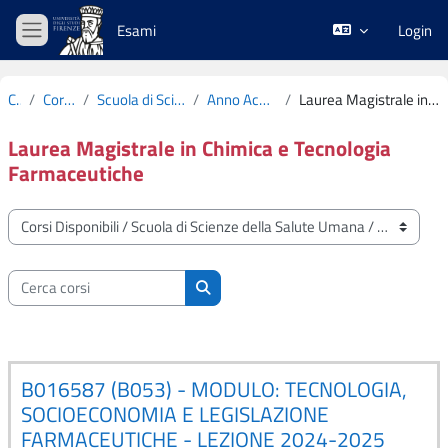
Vai al contenuto principale
Esami
Login
Pannello laterale
Corsi
Corsi Disponibili
Scuola di Scienze della Salute Umana
Anno Accademico 2024-2025
Laurea Magistrale in Chimica e Tecnologia Farmaceutiche
Laurea Magistrale in Chimica e Tecnologia
Farmaceutiche
Categorie di corso
Cerca corsi
Cerca corsi
B016587 (B053) - MODULO: TECNOLOGIA,
SOCIOECONOMIA E LEGISLAZIONE
FARMACEUTICHE - LEZIONE 2024-2025