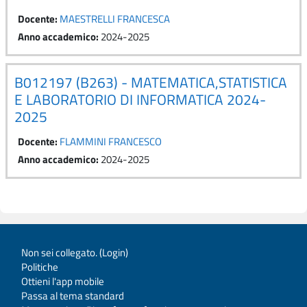
Docente:
MAESTRELLI FRANCESCA
Anno accademico
:
2024-2025
B012197 (B263) - MATEMATICA,STATISTICA
E LABORATORIO DI INFORMATICA 2024-
2025
Docente:
FLAMMINI FRANCESCO
Anno accademico
:
2024-2025
Non sei collegato. (
Login
)
Politiche
Ottieni l'app mobile
Passa al tema standard