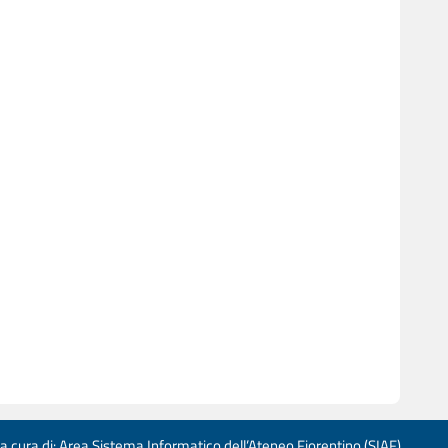
 a cura di: Area Sistema Informatico dell’Ateneo Fiorentino (SIAF)